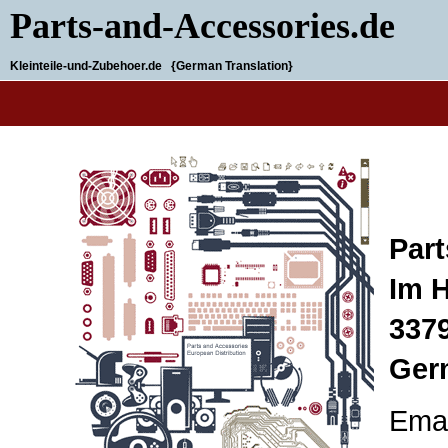
Parts-and-Accessories.de
Kleinteile-und-Zubehoer.de {German Translation}
Par
Im 
3379
Ger
Emai